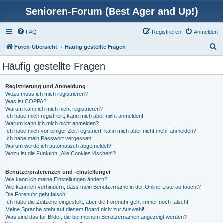
Senioren-Forum (Best Ager and Up!)
FAQ
Registrieren
Anmelden
S
Foren-Übersicht
Häufig gestellte Fragen
u
Häufig gestellte Fragen
c
h
Registrierung und Anmeldung
Wozu muss ich mich registrieren?
e
Was ist COPPA?
Warum kann ich mich nicht registrieren?
Ich habe mich registriert, kann mich aber nicht anmelden!
Warum kann ich mich nicht anmelden?
Ich habe mich vor einiger Zeit registriert, kann mich aber nicht mehr anmelden?!
Ich habe mein Passwort vergessen!
Warum werde ich automatisch abgemeldet?
Wozu ist die Funktion „Alle Cookies löschen“?
Benutzerpräferenzen und -einstellungen
Wie kann ich meine Einstellungen ändern?
Wie kann ich verhindern, dass mein Benutzername in der Online-Liste auftaucht?
Die Forenuhr geht falsch!
Ich habe die Zeitzone eingestellt, aber die Forenuhr geht immer noch falsch!
Meine Sprache steht auf diesem Board nicht zur Auswahl!
Was sind das für Bilder, die bei meinem Benutzernamen angezeigt werden?