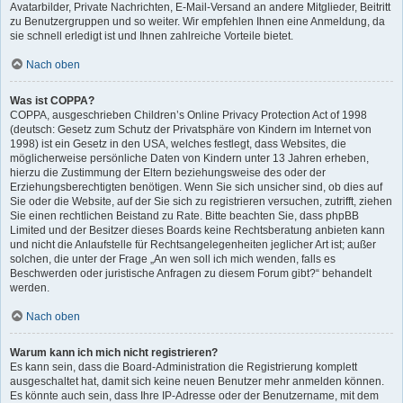
Avatarbilder, Private Nachrichten, E-Mail-Versand an andere Mitglieder, Beitritt
zu Benutzergruppen und so weiter. Wir empfehlen Ihnen eine Anmeldung, da
sie schnell erledigt ist und Ihnen zahlreiche Vorteile bietet.
Nach oben
Was ist COPPA?
COPPA, ausgeschrieben Children’s Online Privacy Protection Act of 1998
(deutsch: Gesetz zum Schutz der Privatsphäre von Kindern im Internet von
1998) ist ein Gesetz in den USA, welches festlegt, dass Websites, die
möglicherweise persönliche Daten von Kindern unter 13 Jahren erheben,
hierzu die Zustimmung der Eltern beziehungsweise des oder der
Erziehungsberechtigten benötigen. Wenn Sie sich unsicher sind, ob dies auf
Sie oder die Website, auf der Sie sich zu registrieren versuchen, zutrifft, ziehen
Sie einen rechtlichen Beistand zu Rate. Bitte beachten Sie, dass phpBB
Limited und der Besitzer dieses Boards keine Rechtsberatung anbieten kann
und nicht die Anlaufstelle für Rechtsangelegenheiten jeglicher Art ist; außer
solchen, die unter der Frage „An wen soll ich mich wenden, falls es
Beschwerden oder juristische Anfragen zu diesem Forum gibt?“ behandelt
werden.
Nach oben
Warum kann ich mich nicht registrieren?
Es kann sein, dass die Board-Administration die Registrierung komplett
ausgeschaltet hat, damit sich keine neuen Benutzer mehr anmelden können.
Es könnte auch sein, dass Ihre IP-Adresse oder der Benutzername, mit dem