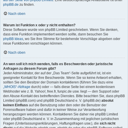
auf der Seite von phpBB Limited
. Eine deutschsprachige Anlaufstelle ist unter
phpBB.de
zu finden.
Nach oben
Warum ist Funktion x oder y nicht enthalten?
Diese Software wurde von phpBB Limited geschrieben. Wenn Sie denken,
dass eine Funktion implementiert werden sollte, dann besuchen Sie
phpBB Ideas
, wo Sie Ihre Stimme für bestehende Vorschläge abgeben oder
neue Funktionen vorschlagen können.
Nach oben
An wen soll ich mich wenden, falls es Beschwerden oder juristische
Anfragen zu diesem Forum gibt?
Jeder Administrator, der auf der „Das Team“-Seite aufgeführt ist, ist ein
geeigneter Kontakt für Ihre Beschwerde. Wenn Sie so keine Antwort erhalten,
sollten Sie den Besitzer der Domain kontaktieren (führen Sie dazu eine
„WHOIS“-Abfrage
durch) oder — falls diese Seite bei einem kostenlosen
Webhoster wie z. B. Yahoo!, free.fr, funpic.de usw. liegt — den Support oder
den Abuse-Kontakt des betreffenden Dienstes. Bitte beachten Sie, dass phpBB
Limited (phpBB.com) und phpBB Deutschland e. V. (phpBB.de)
absolut
keinen Einfluss
auf die Benutzung oder den oder die Benutzer der
Forensoftware haben und dafür in keiner Weise zur Verantwortung
herangezogen werden können. Kontaktieren Sie daher nie phpBB Limited
oder phpBB Deutschland e. V. in Zusammenhang mit jeglichen juristischen
Fragen (Unterlassungserklärungen, Haftungsfragen usw.), die
sich nicht