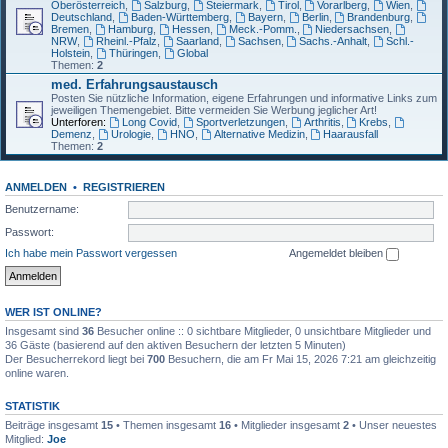
Oberösterreich
,
Salzburg
,
Steiermark
,
Tirol
,
Vorarlberg
,
Wien
,
Deutschland
,
Baden-Württemberg
,
Bayern
,
Berlin
,
Brandenburg
,
Bremen
,
Hamburg
,
Hessen
,
Meck.-Pomm.
,
Niedersachsen
,
NRW
,
Rheinl.-Pfalz
,
Saarland
,
Sachsen
,
Sachs.-Anhalt
,
Schl.-
Holstein
,
Thüringen
,
Global
Themen:
2
med. Erfahrungsaustausch
Posten Sie nützliche Information, eigene Erfahrungen und informative Links zum
jeweiligen Themengebiet. Bitte vermeiden Sie Werbung jeglicher Art!
Unterforen:
Long Covid
,
Sportverletzungen
,
Arthritis
,
Krebs
,
Demenz
,
Urologie
,
HNO
,
Alternative Medizin
,
Haarausfall
Themen:
2
ANMELDEN
•
REGISTRIEREN
Benutzername:
Passwort:
Ich habe mein Passwort vergessen
Angemeldet bleiben
WER IST ONLINE?
Insgesamt sind
36
Besucher online :: 0 sichtbare Mitglieder, 0 unsichtbare Mitglieder und
36 Gäste (basierend auf den aktiven Besuchern der letzten 5 Minuten)
Der Besucherrekord liegt bei
700
Besuchern, die am Fr Mai 15, 2026 7:21 am gleichzeitig
online waren.
STATISTIK
Beiträge insgesamt
15
• Themen insgesamt
16
• Mitglieder insgesamt
2
• Unser neuestes
Mitglied:
Joe