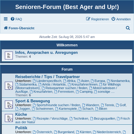
Senioren-Forum (Best Ager and Up!)
FAQ
Registrieren
Anmelden
S
Foren-Übersicht
u
Aktuelle Zeit: Sa Aug 08, 2026 5:47 am
c
Willkommen
h
Infos, Ansprachen u. Anregungen
Themen:
4
e
Forum
Reiseberichte / Tips / Travelpartner
Unterforen:
Länderspezifisch
,
Afrika
,
Asien
,
Europa
,
Nordamerika
,
Südamerika
,
Arktis / Antarktis
,
Kreuzfahrer/innen
,
für Wildhogs
(Motorradreisen)
,
Reisepartner suchen / finden
,
Motorradreisen /
Ausflüge
,
Kreuzfahrten
,
Fernreisen
,
Camping
,
sonstige ....
Themen:
6
Sport & Bewegung
Unterforen:
Sportsfreunde suchen / finden
,
Wandern
,
Tennis
,
Golf
,
Joggen
,
Schwimmen
,
Kartenspiele
,
Schach
,
Biken
Küche
Unterforen:
Rezepte / Vorschläge
,
Techniken
,
Bezugsquellen
,
Frisch
aus der Natur
Politik
Unterforen:
Österreich
,
Burgenland
,
Kärnten
,
Niederösterreich
,