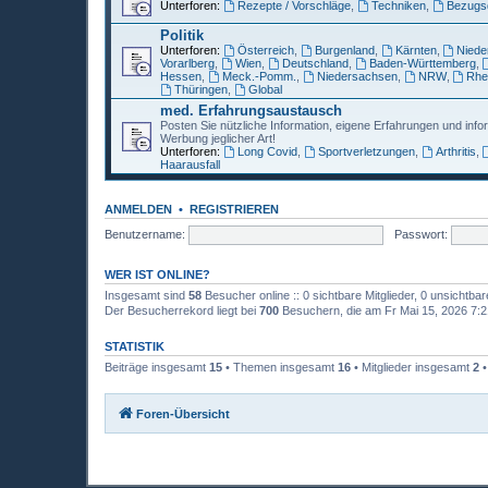
Unterforen:
Rezepte / Vorschläge
,
Techniken
,
Bezugsq
Politik
Unterforen:
Österreich
,
Burgenland
,
Kärnten
,
Niede
Vorarlberg
,
Wien
,
Deutschland
,
Baden-Württemberg
,
Hessen
,
Meck.-Pomm.
,
Niedersachsen
,
NRW
,
Rhei
Thüringen
,
Global
med. Erfahrungsaustausch
Posten Sie nützliche Information, eigene Erfahrungen und info
Werbung jeglicher Art!
Unterforen:
Long Covid
,
Sportverletzungen
,
Arthritis
,
Haarausfall
ANMELDEN
•
REGISTRIEREN
Benutzername:
Passwort:
WER IST ONLINE?
Insgesamt sind
58
Besucher online :: 0 sichtbare Mitglieder, 0 unsichtba
Der Besucherrekord liegt bei
700
Besuchern, die am Fr Mai 15, 2026 7:21
STATISTIK
Beiträge insgesamt
15
• Themen insgesamt
16
• Mitglieder insgesamt
2
•
Foren-Übersicht