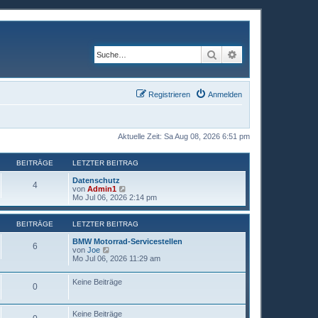
Suche
Erweiterte Suche
Registrieren
Anmelden
Aktuelle Zeit: Sa Aug 08, 2026 6:51 pm
BEITRÄGE
LETZTER BEITRAG
Datenschutz
4
N
von
Admin1
e
Mo Jul 06, 2026 2:14 pm
u
e
s
BEITRÄGE
LETZTER BEITRAG
t
e
BMW Motorrad-Servicestellen
6
r
N
von
Joe
B
e
Mo Jul 06, 2026 11:29 am
e
u
i
e
Keine Beiträge
t
s
0
r
t
a
e
g
r
Keine Beiträge
B