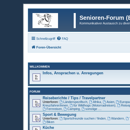
Senioren-Forum (B
Kommunikativer Austausch zu diver
Schnellzugriff
FAQ
Foren-Übersicht
WILLKOMMEN
Infos, Ansprachen u. Anregungen
FORUM
Reiseberichte / Tips / Travelpartner
Unterforen:
Länderspezifisch
,
Afrika
,
Asien
,
Europa
Kreuzfahrer/innen
,
für Wildhogs (Motorradreisen)
,
Reisep
Fernreisen
,
Camping
,
sonstige ....
Sport & Bewegung
Unterforen:
Sportsfreunde suchen / finden
,
Wandern
,
Biken
Küche