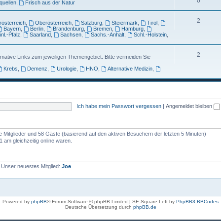
0
uellen
,
Frisch aus der Natur
2
rösterreich
,
Oberösterreich
,
Salzburg
,
Steiermark
,
Tirol
,
Bayern
,
Berlin
,
Brandenburg
,
Bremen
,
Hamburg
,
nl.-Pfalz
,
Saarland
,
Sachsen
,
Sachs.-Anhalt
,
Schl.-Holstein
,
2
rmative Links zum jeweiligen Themengebiet. Bitte vermeiden Sie
Krebs
,
Demenz
,
Urologie
,
HNO
,
Alternative Medizin
,
Ich habe mein Passwort vergessen
|
Angemeldet bleiben
re Mitglieder und 58 Gäste (basierend auf den aktiven Besuchern der letzten 5 Minuten)
 am gleichzeitig online waren.
 Unser neuestes Mitglied:
Joe
Powered by
phpBB
® Forum Software © phpBB Limited | SE Square Left by
PhpBB3 BBCodes
Deutsche Übersetzung durch
phpBB.de