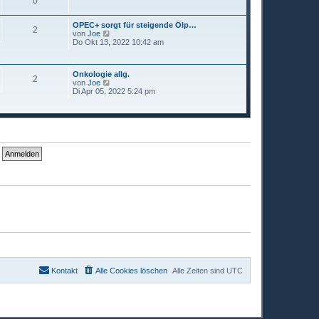
0
e
i
OPEC+ sorgt für steigende Ölp…
t
2
N
von
Joe
r
e
Do Okt 13, 2022 10:42 am
a
u
g
e
s
Onkologie allg.
t
2
N
von
Joe
e
e
Di Apr 05, 2022 5:24 pm
r
u
B
e
e
s
i
t
t
e
r
r
a
B
g
e
i
t
r
a
g
Kontakt
Alle Cookies löschen
Alle Zeiten sind
UTC