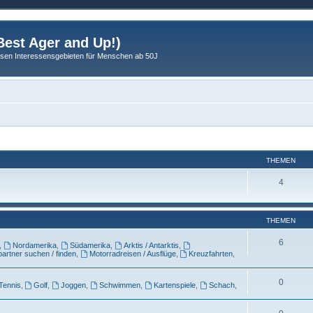
est Ager and Up!)
sen Interessensgebieten für Menschen ab 50J
THEMEN
4
THEMEN
6
,
Nordamerika
,
Südamerika
,
Arktis / Antarktis
,
artner suchen / finden
,
Motorradreisen / Ausflüge
,
Kreuzfahrten
,
0
Tennis
,
Golf
,
Joggen
,
Schwimmen
,
Kartenspiele
,
Schach
,