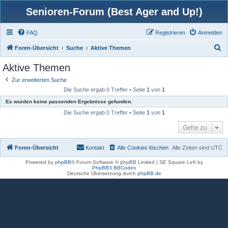
Senioren-Forum (Best Ager and Up!)
FAQ
Registrieren
Anmelden
S
Foren-Übersicht
Suche
Aktive Themen
u
Aktive Themen
c
Zur erweiterten Suche
h
Die Suche ergab 0 Treffer • Seite
1
von
1
e
Es wurden keine passenden Ergebnisse gefunden.
Die Suche ergab 0 Treffer • Seite
1
von
1
Gehe zu
Foren-Übersicht
Kontakt
Alle Cookies löschen
Alle Zeiten sind
UTC
Powered by
phpBB
® Forum Software © phpBB Limited | SE Square Left by
PhpBB3 BBCodes
Deutsche Übersetzung durch
phpBB.de