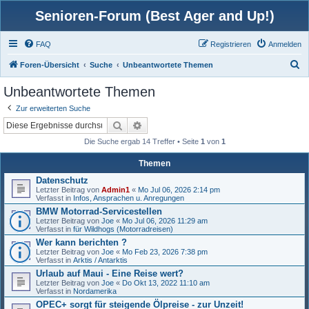
Senioren-Forum (Best Ager and Up!)
FAQ
Registrieren
Anmelden
S
Foren-Übersicht
Suche
Unbeantwortete Themen
u
Unbeantwortete Themen
c
Zur erweiterten Suche
h
Suche
Erweiterte Suche
e
Die Suche ergab 14 Treffer • Seite
1
von
1
Themen
Datenschutz
Letzter Beitrag von
Admin1
«
Mo Jul 06, 2026 2:14 pm
Verfasst in
Infos, Ansprachen u. Anregungen
BMW Motorrad-Servicestellen
Letzter Beitrag von
Joe
«
Mo Jul 06, 2026 11:29 am
Verfasst in
für Wildhogs (Motorradreisen)
Wer kann berichten ?
Letzter Beitrag von
Joe
«
Mo Feb 23, 2026 7:38 pm
Verfasst in
Arktis / Antarktis
Urlaub auf Maui - Eine Reise wert?
Letzter Beitrag von
Joe
«
Do Okt 13, 2022 11:10 am
Verfasst in
Nordamerika
OPEC+ sorgt für steigende Ölpreise - zur Unzeit!