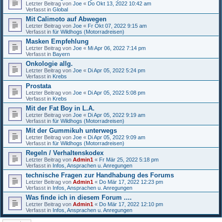
Letzter Beitrag von
Joe
«
Do Okt 13, 2022 10:42 am
Verfasst in
Global
Mit Calimoto auf Abwegen
Letzter Beitrag von
Joe
«
Fr Okt 07, 2022 9:15 am
Verfasst in
für Wildhogs (Motorradreisen)
Masken Empfehlung
Letzter Beitrag von
Joe
«
Mi Apr 06, 2022 7:14 pm
Verfasst in
Bayern
Onkologie allg.
Letzter Beitrag von
Joe
«
Di Apr 05, 2022 5:24 pm
Verfasst in
Krebs
Prostata
Letzter Beitrag von
Joe
«
Di Apr 05, 2022 5:08 pm
Verfasst in
Krebs
Mit der Fat Boy in L.A.
Letzter Beitrag von
Joe
«
Di Apr 05, 2022 9:19 am
Verfasst in
für Wildhogs (Motorradreisen)
Mit der Gummikuh unterwegs
Letzter Beitrag von
Joe
«
Di Apr 05, 2022 9:09 am
Verfasst in
für Wildhogs (Motorradreisen)
Regeln / Verhaltenskodex
Letzter Beitrag von
Admin1
«
Fr Mär 25, 2022 5:18 pm
Verfasst in
Infos, Ansprachen u. Anregungen
technische Fragen zur Handhabung des Forums
Letzter Beitrag von
Admin1
«
Do Mär 17, 2022 12:23 pm
Verfasst in
Infos, Ansprachen u. Anregungen
Was finde ich in diesem Forum ....
Letzter Beitrag von
Admin1
«
Do Mär 17, 2022 12:10 pm
Verfasst in
Infos, Ansprachen u. Anregungen