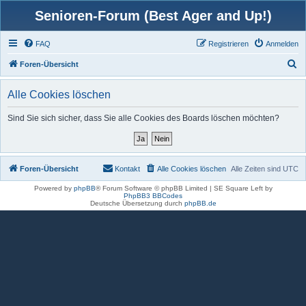
Senioren-Forum (Best Ager and Up!)
FAQ
Registrieren
Anmelden
S
Foren-Übersicht
u
Alle Cookies löschen
c
h
Sind Sie sich sicher, dass Sie alle Cookies des Boards löschen möchten?
e
Foren-Übersicht
Kontakt
Alle Cookies löschen
Alle Zeiten sind
UTC
Powered by
phpBB
® Forum Software © phpBB Limited | SE Square Left by
PhpBB3 BBCodes
Deutsche Übersetzung durch
phpBB.de