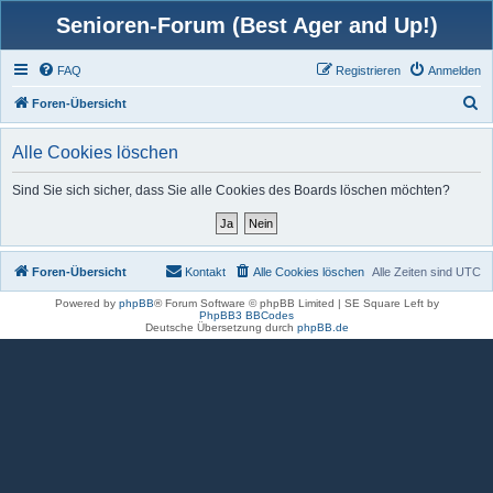
Senioren-Forum (Best Ager and Up!)
FAQ
Registrieren
Anmelden
S
Foren-Übersicht
u
Alle Cookies löschen
c
h
Sind Sie sich sicher, dass Sie alle Cookies des Boards löschen möchten?
e
Foren-Übersicht
Kontakt
Alle Cookies löschen
Alle Zeiten sind
UTC
Powered by
phpBB
® Forum Software © phpBB Limited | SE Square Left by
PhpBB3 BBCodes
Deutsche Übersetzung durch
phpBB.de