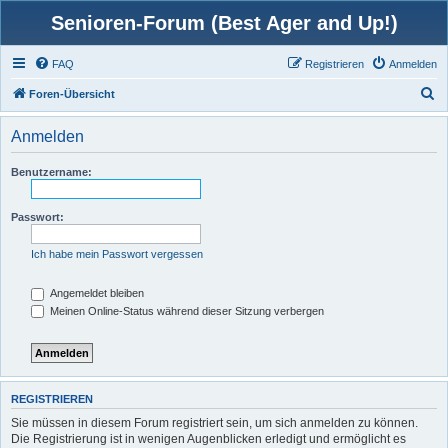
Senioren-Forum (Best Ager and Up!)
FAQ
Registrieren
Anmelden
S
Foren-Übersicht
u
Anmelden
c
h
Benutzername:
e
Passwort:
Ich habe mein Passwort vergessen
Angemeldet bleiben
Meinen Online-Status während dieser Sitzung verbergen
REGISTRIEREN
Sie müssen in diesem Forum registriert sein, um sich anmelden zu können.
Die Registrierung ist in wenigen Augenblicken erledigt und ermöglicht es