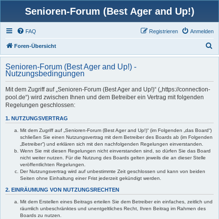
Senioren-Forum (Best Ager and Up!)
FAQ
Registrieren
Anmelden
S
Foren-Übersicht
u
Senioren-Forum (Best Ager and Up!) -
c
Nutzungsbedingungen
h
Mit dem Zugriff auf „Senioren-Forum (Best Ager and Up!)“ („https://connection-
e
pool.de“) wird zwischen Ihnen und dem Betreiber ein Vertrag mit folgenden
Regelungen geschlossen:
1. NUTZUNGSVERTRAG
Mit dem Zugriff auf „Senioren-Forum (Best Ager and Up!)“ (im Folgenden „das Board“)
schließen Sie einen Nutzungsvertrag mit dem Betreiber des Boards ab (im Folgenden
„Betreiber“) und erklären sich mit den nachfolgenden Regelungen einverstanden.
Wenn Sie mit diesen Regelungen nicht einverstanden sind, so dürfen Sie das Board
nicht weiter nutzen. Für die Nutzung des Boards gelten jeweils die an dieser Stelle
veröffentlichten Regelungen.
Der Nutzungsvertrag wird auf unbestimmte Zeit geschlossen und kann von beiden
Seiten ohne Einhaltung einer Frist jederzeit gekündigt werden.
2. EINRÄUMUNG VON NUTZUNGSRECHTEN
Mit dem Erstellen eines Beitrags erteilen Sie dem Betreiber ein einfaches, zeitlich und
räumlich unbeschränktes und unentgeltliches Recht, Ihren Beitrag im Rahmen des
Boards zu nutzen.