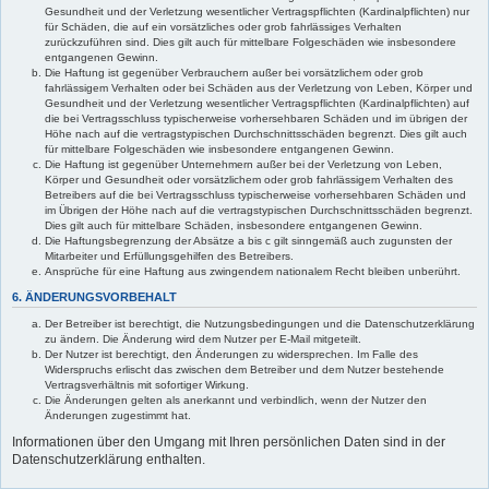
Gesundheit und der Verletzung wesentlicher Vertragspflichten (Kardinalpflichten) nur
für Schäden, die auf ein vorsätzliches oder grob fahrlässiges Verhalten
zurückzuführen sind. Dies gilt auch für mittelbare Folgeschäden wie insbesondere
entgangenen Gewinn.
Die Haftung ist gegenüber Verbrauchern außer bei vorsätzlichem oder grob
fahrlässigem Verhalten oder bei Schäden aus der Verletzung von Leben, Körper und
Gesundheit und der Verletzung wesentlicher Vertragspflichten (Kardinalpflichten) auf
die bei Vertragsschluss typischerweise vorhersehbaren Schäden und im übrigen der
Höhe nach auf die vertragstypischen Durchschnittsschäden begrenzt. Dies gilt auch
für mittelbare Folgeschäden wie insbesondere entgangenen Gewinn.
Die Haftung ist gegenüber Unternehmern außer bei der Verletzung von Leben,
Körper und Gesundheit oder vorsätzlichem oder grob fahrlässigem Verhalten des
Betreibers auf die bei Vertragsschluss typischerweise vorhersehbaren Schäden und
im Übrigen der Höhe nach auf die vertragstypischen Durchschnittsschäden begrenzt.
Dies gilt auch für mittelbare Schäden, insbesondere entgangenen Gewinn.
Die Haftungsbegrenzung der Absätze a bis c gilt sinngemäß auch zugunsten der
Mitarbeiter und Erfüllungsgehilfen des Betreibers.
Ansprüche für eine Haftung aus zwingendem nationalem Recht bleiben unberührt.
6. ÄNDERUNGSVORBEHALT
Der Betreiber ist berechtigt, die Nutzungsbedingungen und die Datenschutzerklärung
zu ändern. Die Änderung wird dem Nutzer per E-Mail mitgeteilt.
Der Nutzer ist berechtigt, den Änderungen zu widersprechen. Im Falle des
Widerspruchs erlischt das zwischen dem Betreiber und dem Nutzer bestehende
Vertragsverhältnis mit sofortiger Wirkung.
Die Änderungen gelten als anerkannt und verbindlich, wenn der Nutzer den
Änderungen zugestimmt hat.
Informationen über den Umgang mit Ihren persönlichen Daten sind in der
Datenschutzerklärung enthalten.