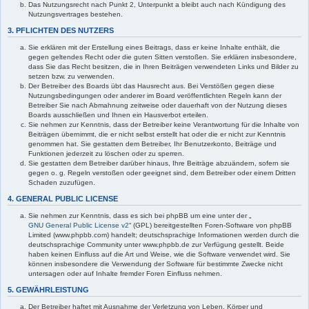
Das Nutzungsrecht nach Punkt 2, Unterpunkt a bleibt auch nach Kündigung des
Nutzungsvertrages bestehen.
3. PFLICHTEN DES NUTZERS
Sie erklären mit der Erstellung eines Beitrags, dass er keine Inhalte enthält, die
gegen geltendes Recht oder die guten Sitten verstoßen. Sie erklären insbesondere,
dass Sie das Recht besitzen, die in Ihren Beiträgen verwendeten Links und Bilder zu
setzen bzw. zu verwenden.
Der Betreiber des Boards übt das Hausrecht aus. Bei Verstößen gegen diese
Nutzungsbedingungen oder anderer im Board veröffentlichten Regeln kann der
Betreiber Sie nach Abmahnung zeitweise oder dauerhaft von der Nutzung dieses
Boards ausschließen und Ihnen ein Hausverbot erteilen.
Sie nehmen zur Kenntnis, dass der Betreiber keine Verantwortung für die Inhalte von
Beiträgen übernimmt, die er nicht selbst erstellt hat oder die er nicht zur Kenntnis
genommen hat. Sie gestatten dem Betreiber, Ihr Benutzerkonto, Beiträge und
Funktionen jederzeit zu löschen oder zu sperren.
Sie gestatten dem Betreiber darüber hinaus, Ihre Beiträge abzuändern, sofern sie
gegen o. g. Regeln verstoßen oder geeignet sind, dem Betreiber oder einem Dritten
Schaden zuzufügen.
4. GENERAL PUBLIC LICENSE
Sie nehmen zur Kenntnis, dass es sich bei phpBB um eine unter der „
GNU General Public License v2
“ (GPL) bereitgestellten Foren-Software von phpBB
Limited (www.phpbb.com) handelt; deutschsprachige Informationen werden durch die
deutschsprachige Community unter www.phpbb.de zur Verfügung gestellt. Beide
haben keinen Einfluss auf die Art und Weise, wie die Software verwendet wird. Sie
können insbesondere die Verwendung der Software für bestimmte Zwecke nicht
untersagen oder auf Inhalte fremder Foren Einfluss nehmen.
5. GEWÄHRLEISTUNG
Der Betreiber haftet mit Ausnahme der Verletzung von Leben, Körper und