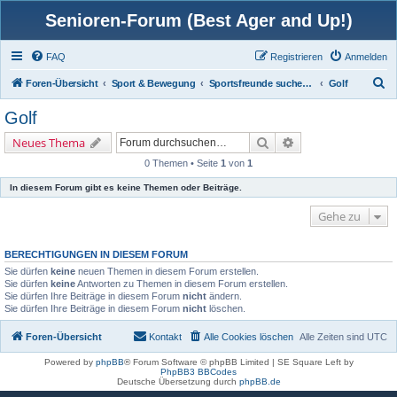
Senioren-Forum (Best Ager and Up!)
FAQ
Registrieren
Anmelden
S
Foren-Übersicht
Sport & Bewegung
Sportsfreunde suchen / finden
Golf
u
Golf
c
Suche
Erweiterte Suche
Neues Thema
h
0 Themen • Seite
1
von
1
e
In diesem Forum gibt es keine Themen oder Beiträge.
Gehe zu
BERECHTIGUNGEN IN DIESEM FORUM
Sie dürfen
keine
neuen Themen in diesem Forum erstellen.
Sie dürfen
keine
Antworten zu Themen in diesem Forum erstellen.
Sie dürfen Ihre Beiträge in diesem Forum
nicht
ändern.
Sie dürfen Ihre Beiträge in diesem Forum
nicht
löschen.
Foren-Übersicht
Kontakt
Alle Cookies löschen
Alle Zeiten sind
UTC
Powered by
phpBB
® Forum Software © phpBB Limited | SE Square Left by
PhpBB3 BBCodes
Deutsche Übersetzung durch
phpBB.de