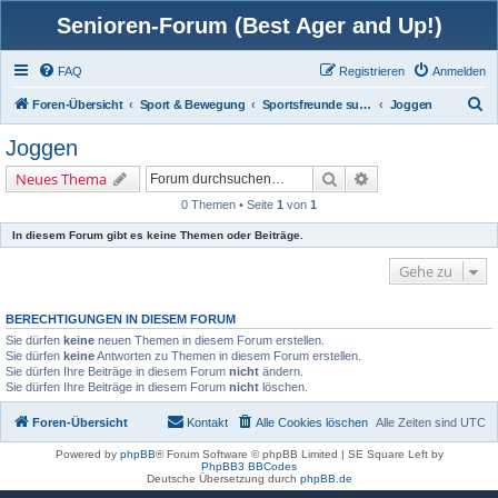
Senioren-Forum (Best Ager and Up!)
FAQ
Registrieren
Anmelden
S
Foren-Übersicht
Sport & Bewegung
Sportsfreunde suchen / finden
Joggen
u
Joggen
c
Suche
Erweiterte Suche
Neues Thema
h
0 Themen • Seite
1
von
1
e
In diesem Forum gibt es keine Themen oder Beiträge.
Gehe zu
BERECHTIGUNGEN IN DIESEM FORUM
Sie dürfen
keine
neuen Themen in diesem Forum erstellen.
Sie dürfen
keine
Antworten zu Themen in diesem Forum erstellen.
Sie dürfen Ihre Beiträge in diesem Forum
nicht
ändern.
Sie dürfen Ihre Beiträge in diesem Forum
nicht
löschen.
Foren-Übersicht
Kontakt
Alle Cookies löschen
Alle Zeiten sind
UTC
Powered by
phpBB
® Forum Software © phpBB Limited | SE Square Left by
PhpBB3 BBCodes
Deutsche Übersetzung durch
phpBB.de