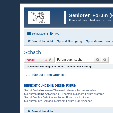
Senioren-Forum (B
Kommunikativer Austausch zu diver
Schnellzugriff
FAQ
Foren-Übersicht
Sport & Bewegung
Sportsfreunde suche
Schach
Suche
Erw
Neues Thema
In diesem Forum gibt es keine Themen oder Beiträge.
Zurück zur Foren-Übersicht
BERECHTIGUNGEN IN DIESEM FORUM
Sie dürfen
keine
neuen Themen in diesem Forum erstellen.
Sie dürfen
keine
Antworten zu Themen in diesem Forum erstellen.
Sie dürfen Ihre Beiträge in diesem Forum
nicht
ändern.
Sie dürfen Ihre Beiträge in diesem Forum
nicht
löschen.
Foren-Übersicht