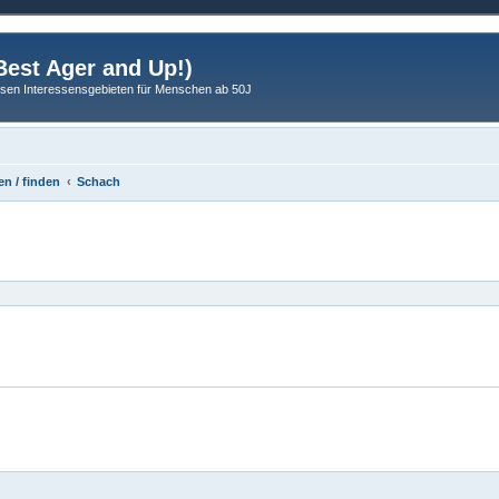
est Ager and Up!)
sen Interessensgebieten für Menschen ab 50J
n / finden
Schach
eiterte Suche