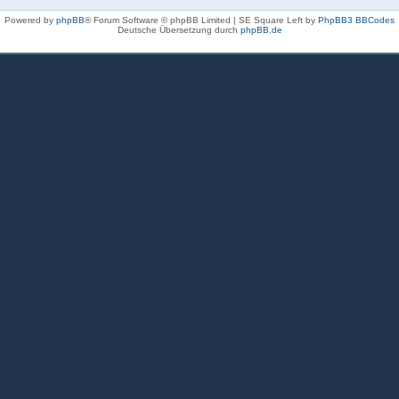
Powered by
phpBB
® Forum Software © phpBB Limited | SE Square Left by
PhpBB3 BBCodes
Deutsche Übersetzung durch
phpBB.de