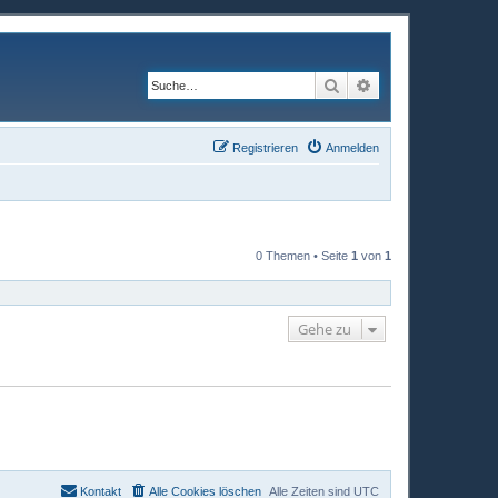
Suche
Erweiterte Suche
Registrieren
Anmelden
0 Themen • Seite
1
von
1
Gehe zu
Kontakt
Alle Cookies löschen
Alle Zeiten sind
UTC