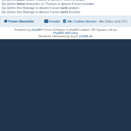
Sie dürfen
keine
Antworten zu Themen in diesem Forum erstellen.
Sie dürfen Ihre Beiträge in diesem Forum
nicht
ändern.
Sie dürfen Ihre Beiträge in diesem Forum
nicht
löschen.
Foren-Übersicht
Kontakt
Alle Cookies löschen
Alle Zeiten sind
UTC
Powered by
phpBB
® Forum Software © phpBB Limited | SE Square Left by
PhpBB3 BBCodes
Deutsche Übersetzung durch
phpBB.de