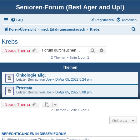
Senioren-Forum (Best Ager and Up!)
FAQ
Registrieren
Anmelden
S
Foren-Übersicht
med. Erfahrungsaustausch
Krebs
u
Krebs
c
Suche
Erweiterte Suche
Neues Thema
h
2 Themen • Seite
1
von
1
e
Themen
Onkologie allg.
Letzter Beitrag von
Joe
«
Di Apr 05, 2022 5:24 pm
Prostata
Letzter Beitrag von
Joe
«
Di Apr 05, 2022 5:08 pm
Neues Thema
2 Themen • Seite
1
von
1
Gehe zu
BERECHTIGUNGEN IN DIESEM FORUM
Sie dürfen
keine
neuen Themen in diesem Forum erstellen.