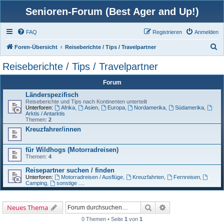
Senioren-Forum (Best Ager and Up!)
FAQ
Registrieren
Anmelden
S
Foren-Übersicht
Reiseberichte / Tips / Travelpartner
u
Reiseberichte / Tips / Travelpartner
c
Forum
h
Länderspezifisch
e
Reiseberichte und Tips nach Kontinenten unterteilt
Unterforen:
Afrika
,
Asien
,
Europa
,
Nordamerika
,
Südamerika
,
Arktis / Antarktis
Themen:
2
Kreuzfahrer/innen
für Wildhogs (Motorradreisen)
Themen:
4
Reisepartner suchen / finden
Unterforen:
Motorradreisen / Ausflüge
,
Kreuzfahrten
,
Fernreisen
,
Camping
,
sonstige ....
Suche
Erweiterte Suche
Neues Thema
0 Themen • Seite
1
von
1