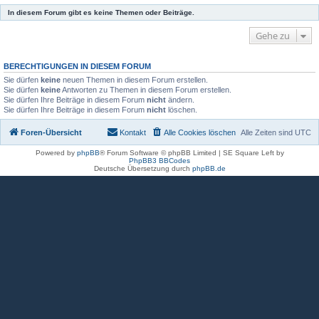
In diesem Forum gibt es keine Themen oder Beiträge.
Gehe zu
BERECHTIGUNGEN IN DIESEM FORUM
Sie dürfen
keine
neuen Themen in diesem Forum erstellen.
Sie dürfen
keine
Antworten zu Themen in diesem Forum erstellen.
Sie dürfen Ihre Beiträge in diesem Forum
nicht
ändern.
Sie dürfen Ihre Beiträge in diesem Forum
nicht
löschen.
Foren-Übersicht
Kontakt
Alle Cookies löschen
Alle Zeiten sind
UTC
Powered by
phpBB
® Forum Software © phpBB Limited | SE Square Left by
PhpBB3 BBCodes
Deutsche Übersetzung durch
phpBB.de