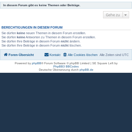
In diesem Forum gibt es keine Themen oder Beiträge.
Gehe zu
BERECHTIGUNGEN IN DIESEM FORUM
Sie dürfen
keine
neuen Themen in diesem Forum erstellen.
Sie dürfen
keine
Antworten zu Themen in diesem Forum erstellen.
Sie dürfen Ihre Beiträge in diesem Forum
nicht
ändern.
Sie dürfen Ihre Beiträge in diesem Forum
nicht
löschen.
Foren-Übersicht
Kontakt
Alle Cookies löschen
Alle Zeiten sind
UTC
Powered by
phpBB
® Forum Software © phpBB Limited | SE Square Left by
PhpBB3 BBCodes
Deutsche Übersetzung durch
phpBB.de