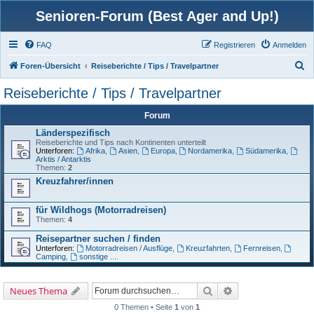
Senioren-Forum (Best Ager and Up!)
FAQ
Registrieren
Anmelden
S
Foren-Übersicht
Reiseberichte / Tips / Travelpartner
u
Reiseberichte / Tips / Travelpartner
c
Forum
h
Länderspezifisch
e
Reiseberichte und Tips nach Kontinenten unterteilt
Unterforen:
Afrika
,
Asien
,
Europa
,
Nordamerika
,
Südamerika
,
Arktis / Antarktis
Themen:
2
Kreuzfahrer/innen
für Wildhogs (Motorradreisen)
Themen:
4
Reisepartner suchen / finden
Unterforen:
Motorradreisen / Ausflüge
,
Kreuzfahrten
,
Fernreisen
,
Camping
,
sonstige ....
Suche
Erweiterte Suche
Neues Thema
0 Themen • Seite
1
von
1