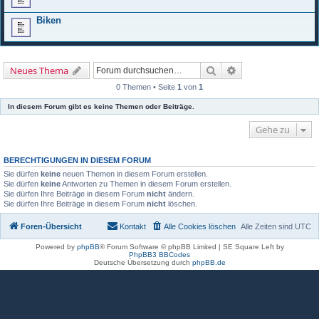
Biken
Suche
Erweiterte Suche
Neues Thema
0 Themen • Seite
1
von
1
In diesem Forum gibt es keine Themen oder Beiträge.
Gehe zu
BERECHTIGUNGEN IN DIESEM FORUM
Sie dürfen
keine
neuen Themen in diesem Forum erstellen.
Sie dürfen
keine
Antworten zu Themen in diesem Forum erstellen.
Sie dürfen Ihre Beiträge in diesem Forum
nicht
ändern.
Sie dürfen Ihre Beiträge in diesem Forum
nicht
löschen.
Foren-Übersicht
Kontakt
Alle Cookies löschen
Alle Zeiten sind
UTC
Powered by
phpBB
® Forum Software © phpBB Limited | SE Square Left by
PhpBB3 BBCodes
Deutsche Übersetzung durch
phpBB.de