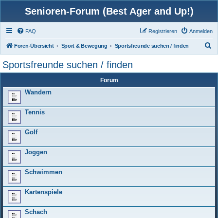
Senioren-Forum (Best Ager and Up!)
FAQ
Registrieren
Anmelden
S
Foren-Übersicht
Sport & Bewegung
Sportsfreunde suchen / finden
u
Sportsfreunde suchen / finden
c
Forum
h
Wandern
e
Tennis
Golf
Joggen
Schwimmen
Kartenspiele
Schach